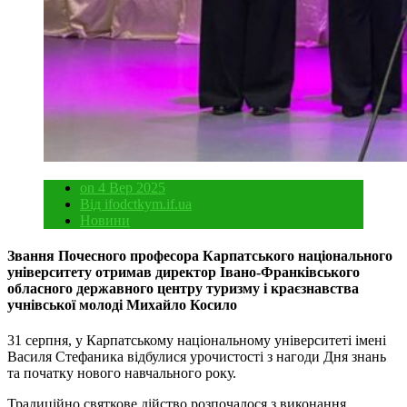
on 4 Вер 2025
Від ifodctkym.if.ua
Новини
Звання Почесного професора Карпатського національного
університету отримав директор Івано-Франківського
обласного державного центру туризму і краєзнавства
учнівської молоді Михайло Косило
31 серпня, у Карпатському національному університеті імені
Василя Стефаника відбулися урочистості з нагоди Дня знань
та початку нового навчального року.
Традиційно святкове дійство розпочалося з виконання