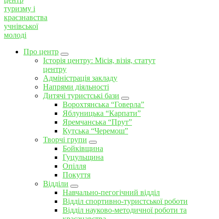
Про центр
Історія центру: Місія, візія, статут
центру
Адміністрація закладу
Напрями діяльності
Дитячі туристські бази
Ворохтянська “Говерла”
Яблуницька “Карпати”
Яремчанська “Прут”
Кутська “Черемош”
Творчі групи
Бойківщина
Гуцульщина
Опілля
Покуття
Відділи
Навчально-пегогічний відділ
Відділ спортивно-туристської роботи
Відділ науково-методичної роботи та
краєзнавства