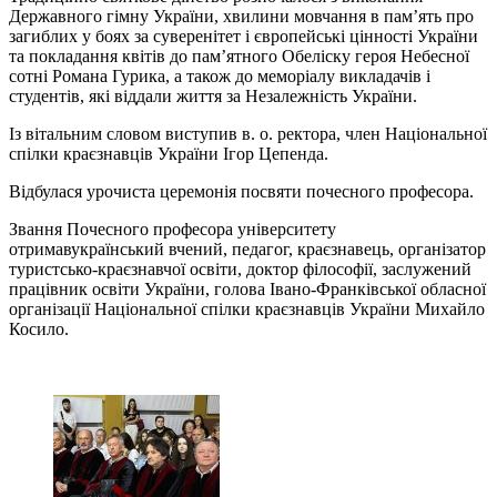
Державного гімну України, хвилини мовчання в пам’ять про
загиблих у боях за суверенітет і європейські цінності України
та покладання квітів до пам’ятного Обеліску героя Небесної
сотні Романа Гурика, а також до меморіалу викладачів і
студентів, які віддали життя за Незалежність України.
Із вітальним словом виступив в. о. ректора, член Національної
спілки краєзнавців України Ігор Цепенда.
Відбулася урочиста церемонія посвяти почесного професора.
Звання Почесного професора університету
отримавукраїнський вчений, педагог, краєзнавець, організатор
туристсько-краєзнавчої освіти, доктор філософії, заслужений
працівник освіти України, голова Івано-Франківської обласної
організації Національної спілки краєзнавців України Михайло
Косило.