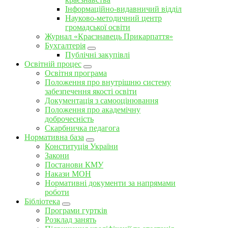
Інформаційно-видавничий відділ
Науково-методичний центр
громадської освіти
Журнал «Краєзнавець Прикарпаття»
Бухгалтерія
Публічні закупівлі
Освітній процес
Освітня програма
Положення про внутрішню систему
забезпечення якості освіти
Документація з самооцінювання
Положення про академічну
доброчесність
Скарбничка педагога
Нормативна база
Конституція України
Закони
Постанови КМУ
Накази МОН
Нормативні документи за напрямами
роботи
Бібліотека
Програми гуртків
Розклад занять