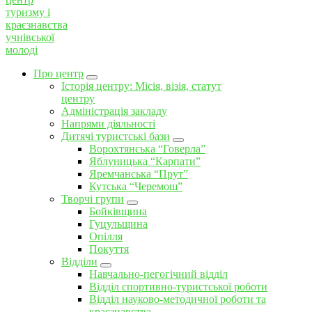
Про центр
Історія центру: Місія, візія, статут
центру
Адміністрація закладу
Напрями діяльності
Дитячі туристські бази
Ворохтянська “Говерла”
Яблуницька “Карпати”
Яремчанська “Прут”
Кутська “Черемош”
Творчі групи
Бойківщина
Гуцульщина
Опілля
Покуття
Відділи
Навчально-пегогічний відділ
Відділ спортивно-туристської роботи
Відділ науково-методичної роботи та
краєзнавства