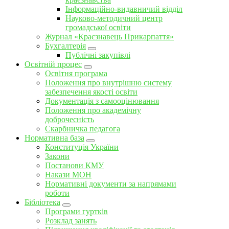
Інформаційно-видавничий відділ
Науково-методичний центр
громадської освіти
Журнал «Краєзнавець Прикарпаття»
Бухгалтерія
Публічні закупівлі
Освітній процес
Освітня програма
Положення про внутрішню систему
забезпечення якості освіти
Документація з самооцінювання
Положення про академічну
доброчесність
Скарбничка педагога
Нормативна база
Конституція України
Закони
Постанови КМУ
Накази МОН
Нормативні документи за напрямами
роботи
Бібліотека
Програми гуртків
Розклад занять