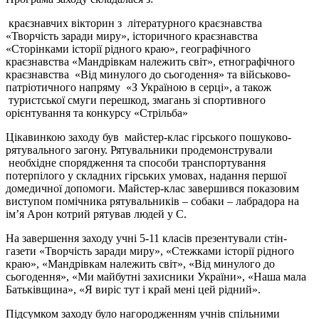
краєзнавчих вікторин з літературного краєзнавства
«Творчість заради миру», історичного краєзнавства
«Сторінками історії рідного краю», географічного
краєзнавства «Мандрівкам належить світ», етнографічного
краєзнавства «Від минулого до сьогодення» та військово-
патріотичного напряму «З Україною в серці», а також
туристської смуги перешкод, змагань зі спортивного
орієнтування та конкурсу «Стрільба»
Цікавинкою заходу був майстер-клас гірського пошуково-
рятувального загону. Рятувальники продемонстрували
необхідне спорядження та способи транспортування
потерпілого у складних гірських умовах, надання першої
домедичної допомоги. Майстер-клас завершився показовим
виступом помічника рятувальників – собаки – лабрадора на
ім’я Арон котрий рятував людей у С.
На завершення заходу учні 5-11 класів презентували стін-
газети «Творчість заради миру», «Стежками історії рідного
краю», «Мандрівкам належить світ», «Від минулого до
сьогодення», «Ми майбутні захисники України», «Наша мала
Батьківщина», «Я виріс тут і край мені цей рідний».
Підсумком заходу було нагородженням учнів спільними