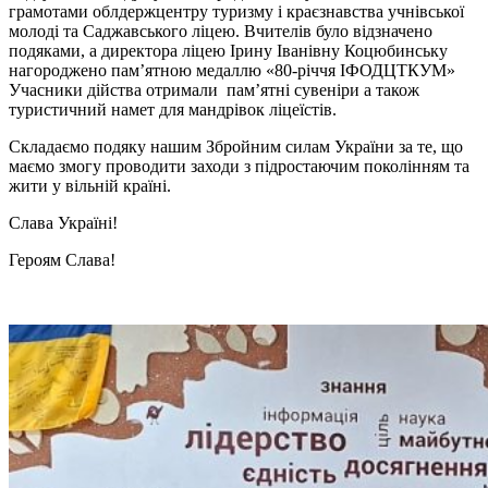
грамотами облдержцентру туризму і краєзнавства учнівської
молоді та Саджавського ліцею. Вчителів було відзначено
подяками, а директора ліцею Ірину Іванівну Коцюбинську
нагороджено пам’ятною медаллю «80-річчя ІФОДЦТКУМ»
Учасники дійства отримали пам’ятні сувеніри а також
туристичний намет для мандрівок ліцеїстів.
Складаємо подяку нашим Збройним силам України за те, що
маємо змогу проводити заходи з підростаючим поколінням та
жити у вільній країні.
Слава Україні!
Героям Слава!