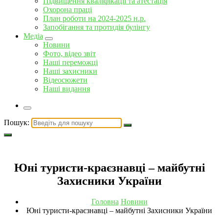
Підвищення кваліфікації та атестація
Охорона праці
План роботи на 2024-2025 н.р.
Запобігання та протидія булінгу
Медіа
Новини
Фото, відео звіт
Наші переможці
Наші захисники
Відеосюжети
Наші видання
Пошук:
Юні туристи-краєзнавці – майбутні
Захисники України
Головна
Новини
Юні туристи-краєзнавці – майбутні Захисники України