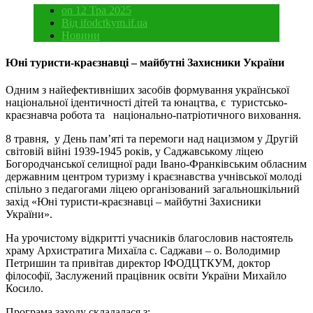
on 12 Тра 2025
Від ifodctkym.if.ua
Новини
Юні туристи-краєзнавці – майбутні Захисники України
Одним з найефективніших засобів формування української
національної ідентичності дітей та юнацтва, є туристсько-
краєзнавча робота та національно-патріотичного виховання.
8 травня, у День памʼяті та перемоги над нацизмом у Другій
світовій війні 1939-1945 років, у Саджавському ліцею
Богородчанської селищної ради Івано-Франківським обласним
державним центром туризму і краєзнавства учнівської молоді
спільно з педагогами ліцею організований загальношкільний
захід «Юні туристи-краєзнавці – майбутні Захисники
України».
На урочистому відкритті учасників благословив настоятель
храму Архистратига Михаїла с. Саджави – о. Володимир
Петришин та привітав директор ІФОДЦТКУМ, доктор
філософії, Заслужений працівник освіти України Михайло
Косило.
Програма заходу складалася з: