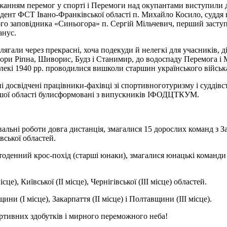
бажанням перемог у спорті і Перемоги над окупантами виступили
ент ФСТ Івано-Франківської області п. Михайло Косило, суддя н
го заповідника «Синьогора» п. Сергій Мільчевич, перший заст
анус.
гали через прекрасні, хоча подекуди й нелегкі для учасників, д
з гори Ріпна, Шиворис, Будз і Станимир, до водоспаду Перемога 
лекі 1940 рр. проводилися вишколи старшин українського війсь
і досвідчені працівники-фахівці зі спортивноготуризму і суддів
 нашої області булисформовані з випускників ІФОДЦТКУМ.
вальні роботи довга дистанція, змагалися 15 дорослих команд з За
вської областей.
оденний крос-похід (старші юнаки), змагалися юнацькі команди з
), Київської (ІІ місце), Чернігівської (ІІІ місце) областей.
 (І місце), Закарпаття (ІІ місце) і Полтавщини (ІІІ місце).
ортивних здобутків і мирного переможного неба!