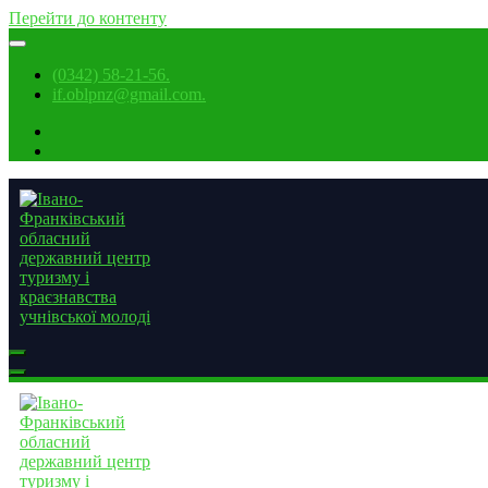
Перейти до контенту
(0342) 58-21-56.
if.oblpnz@gmail.com.