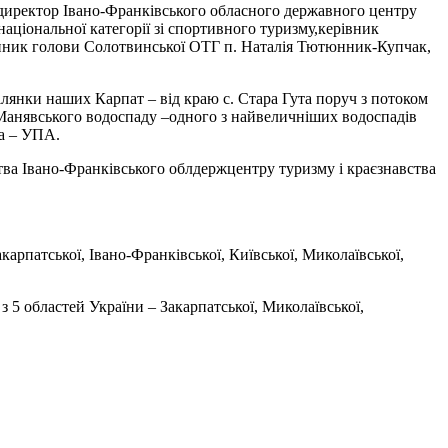
 директор Івано-Франківського обласного державного центру
аціональної категорії зі спортивного туризму,керівник
упник голови Солотвинської ОТГ п. Наталія Тютюнник-Купчак,
ілянки наших Карпат – від краю с. Стара Гута поруч з потоком
і Манявського водоспаду –одного з найвеличніших водоспадів
ка – УПА.
ства Івано-Франківського облдержцентру туризму і краєзнавства
карпатської, Івано-Франківської, Київської, Миколаївської,
 5 областей України – Закарпатської, Миколаївської,