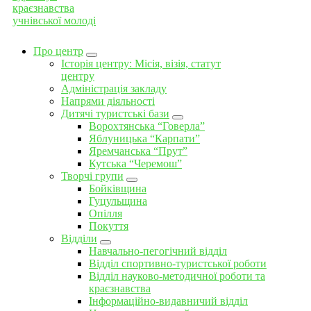
Про центр
Історія центру: Місія, візія, статут
центру
Адміністрація закладу
Напрями діяльності
Дитячі туристські бази
Ворохтянська “Говерла”
Яблуницька “Карпати”
Яремчанська “Прут”
Кутська “Черемош”
Творчі групи
Бойківщина
Гуцульщина
Опілля
Покуття
Відділи
Навчально-пегогічний відділ
Відділ спортивно-туристської роботи
Відділ науково-методичної роботи та
краєзнавства
Інформаційно-видавничий відділ