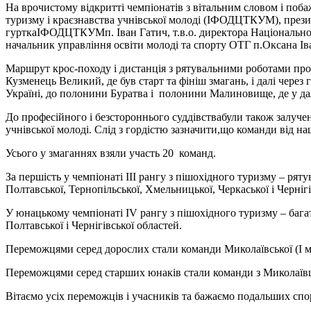
На врочистому відкритті чемпіонатів з вітальним словом і по
туризму і краєзнавства учнівської молоді (ІФОДЦТКУМ), презид
гурткаІФОДЦТКУМп. Іван Гатич, т.в.о. директора Національно
начальник управління освіти молоді та спорту ОТГ п.Оксана Ів
Маршрут крос-походу і дистанція з рятувальними роботами проля
Кузменець Великий, де був старт та фініш змагань, і далі чере
Україні, до полонини Буратва і полонини Малиновище, де у да
До професійного і безстороннього суддівствабули також залучен
учнівської молоді. Слід з гордістю зазначити,що команди від
Усього у змаганнях взяли участь 20 команд.
За першість у чемпіонаті ІІІ рангу з пішохідного туризму – ряту
Полтавської, Тернопільської, Хмельницької, Черкаської і Чернігі
У юнацькому чемпіонаті IV рангу з пішохідного туризму – багат
Полтавської і Чернігівської областей.
Переможцями серед дорослих стали команди Миколаївської (І місце
Переможцями серед старших юнаків стали команди з Миколаївщини
Вітаємо усіх переможців і учасників та бажаємо подальших сп