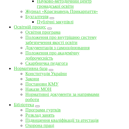
Науково-методичний центр
громадської освіти
Журнал «Краєзнавець Прикарпаття»
Бухгалтерія
Публічні закупівлі
Освітній процес
Освітня програма
Положення про внутрішню систему
забезпечення якості освіти
Документація з самооцінювання
Положення про академічну
доброчесність
Скарбничка педагога
Нормативна база
Конституція України
Закони
Постанови КМУ
Накази МОН
Нормативні документи за напрямами
роботи
Бібліотека
Програми гуртків
Розклад занять
Підвищення кваліфікації та атестація
Охорона праці