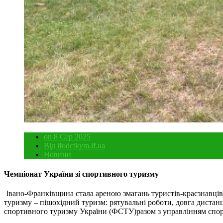
on 8 Сер 2025
Від ifodctkym.if.ua
Новини
Чемпіонат України зі спортивного туризму
Івано-Франківщина стала ареною змагань туристів-краєзнавців.
туризму – пішохідний туризм: рятувальні роботи, довга дистанц
спортивного туризму України (ФСТУ)разом з управлінням спорт