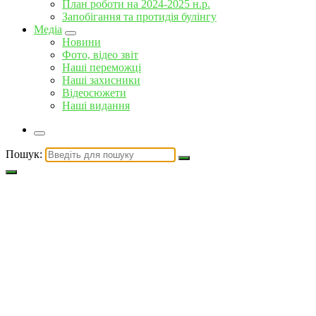
План роботи на 2024-2025 н.р.
Запобігання та протидія булінгу
Медіа
Новини
Фото, відео звіт
Наші переможці
Наші захисники
Відеосюжети
Наші видання
Пошук: