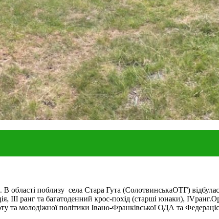
 В області поблизу села Стара Гута (СолотвинськаОТГ) відбулас
ія, ІІІ ранг та багатоденний крос-похід (старші юнаки), IVранг.
у та молодіжної політики Івано-Франківської ОДА та Федераціє